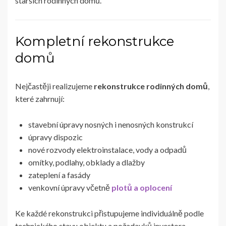
starších rodinných domů.
Kompletní rekonstrukce
domů
Nejčastěji realizujeme
rekonstrukce rodinných domů
,
které zahrnují:
stavební úpravy nosných i nenosných konstrukcí
úpravy dispozic
nové rozvody elektroinstalace, vody a odpadů
omítky, podlahy, obklady a dlažby
zateplení a fasády
venkovní úpravy včetně
plotů a oplocení
Ke každé rekonstrukci přistupujeme individuálně podle
technického stavu objektu a požadavků investora.