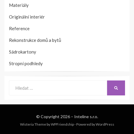
Materiály
Originální interiér
Reference
Rekonstrukce domů a bytů
Sádrokartony
Stropní podhledy
Hledat:
VYHLEDÁ
© Copyright 2026 –
Inteline s.r.o.
Wisteria Theme by
WPFriendship
⋅
Powered by
WordPress