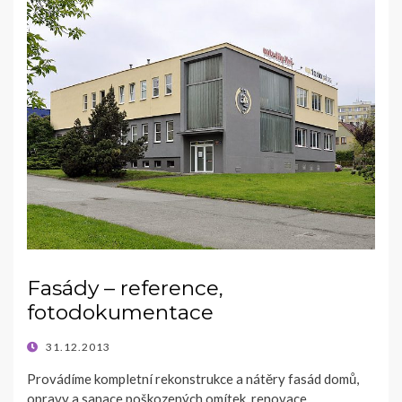
Fasády – reference,
fotodokumentace
POSTED
31.12.2013
ON
Provádíme kompletní rekonstrukce a nátěry fasád domů,
opravy a sanace poškozených omítek, renovace