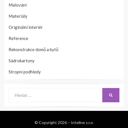
Malování
Materiály
Originální interiér
Reference
Rekonstrukce domů a bytů
Sádrokartony
Stropní podhledy
Hledat:
VYHLEDÁ
© Copyright 2026 –
Inteline s.r.o.