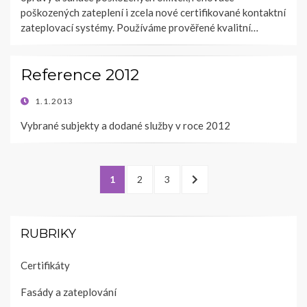
poškozených zateplení i zcela nové certifikované kontaktní
zateplovací systémy. Používáme prověřené kvalitní…
Reference 2012
POSTED
1.1.2013
ON
Vybrané subjekty a dodané služby v roce 2012
Stránkování
PAGE
PAGE
PAGE
NEXT
1
2
3
příspěvků
PAGE
RUBRIKY
Certifikáty
Fasády a zateplování